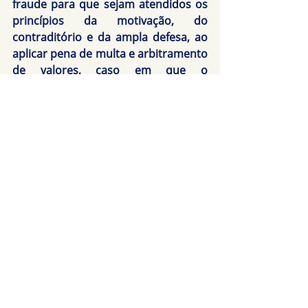
fraude para que sejam atendidos os 
princípios da motivação, do 
contraditório e da ampla defesa, ao 
aplicar pena de multa e arbitramento 
de valores, caso em que o 
importador deverá arcar com tais 
valores que lhe serão cobrados 
como consequência.
               O que é recomendável como 
sugestão para melhor solução para 
liberação de cargas, minimizando os 
riscos de maiores prejuízos pelo 
importador, é sem dúvida, a 
prevenção. Manter para todas as 
operações de importação, registros 
completos das negociações 
realizadas com o fornecedor 
estrangeiro, buscar clareza e 