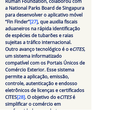
Rumah Foundation, colaborou com 
a National Parks Board de Singapura 
para desenvolver o aplicativo móvel 
“Fin Finder”
[27]
, que auxilia fiscais 
aduaneiros na rápida identificação 
de espécies de tubarões e raias 
sujeitas a tráfico internacional. 
Outro avanço tecnológico é o e
CITES
, 
um sistema informatizado 
compatível com os Portais Únicos de 
Comércio Exterior. Esse sistema 
permite a aplicação, emissão, 
controle, autenticação e endosso 
eletrônicos de licenças e certificados 
CITES
[28]
. O objetivo do e
CITES
 é 
simplificar o comércio em 
conformidade e combater o 
comércio ilegal por meio do uso de 
tecnologias modernas de 