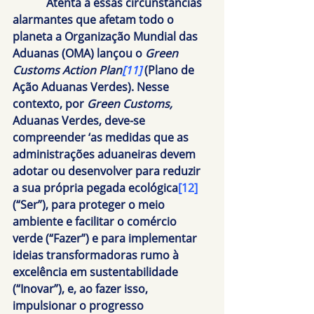
            Atenta à essas circunstâncias 
alarmantes que afetam todo o 
planeta a Organização Mundial das 
Aduanas (OMA) lançou o 
Green 
Customs Action Plan
[11]
(Plano de 
Ação Aduanas Verdes). Nesse 
contexto, por 
Green Customs
, 
Aduanas Verdes, deve-se 
compreender ‘as medidas que as 
administrações aduaneiras devem 
adotar ou desenvolver para reduzir 
a sua própria pegada ecológica
[12]
(“
Ser
”), para proteger o meio 
ambiente e facilitar o comércio 
verde (“
Fazer
”) e para implementar 
ideias transformadoras rumo à 
excelência em sustentabilidade 
(“
Inovar
”), e, ao fazer isso, 
impulsionar o progresso 