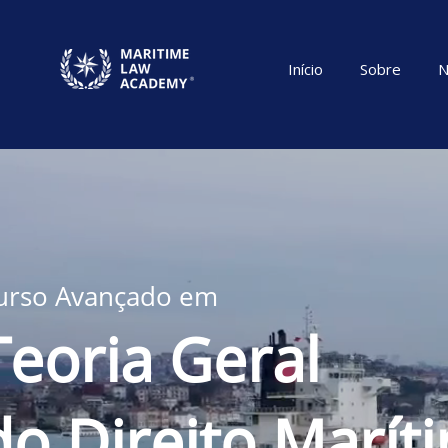
Início
Sobre
N
urso Avançado em
Teoria Geral
do Direito Marít