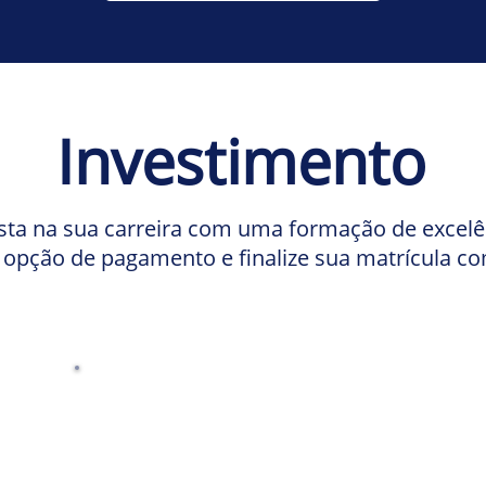
Investimento
ista na sua carreira com uma formação de excelê
 opção de pagamento e finalize sua matrícula co
50% off
de
R$ 1.935,00
por
R$ 967,50