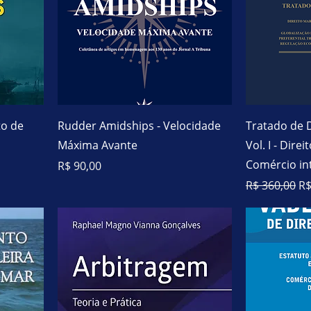
to de
Rudder Amidships - Velocidade
Tratado de D
Máxima Avante
Vol. I - Dire
Comércio in
Preço
R$ 90,00
Preço norma
Pr
R$ 360,00
R$