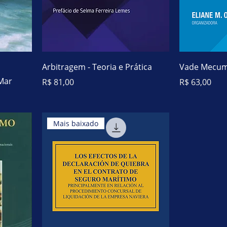
Arbitragem - Teoria e Prática
Vade Mecum 
 Mar
Preço
Preço
R$ 81,00
R$ 63,00
Mais baixado