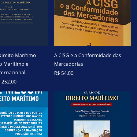
ireito Marítimo -
A CISG e a Conformidade das
ito Marítimo e
Mercadorias
ternacional
Preço
R$ 54,00
l
eço promocional
 252,00