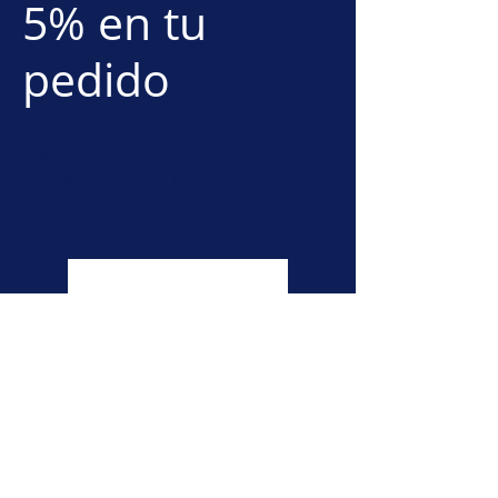
5% en tu
pedido
Aplica la recompensa al realizar tu
primer pedido.
Se aplica al ítem de menor precio del
carrito.
Obtener recompensa
Academia de Derecho Marítimo
©2023 por M-Tech La seguridad cibernética